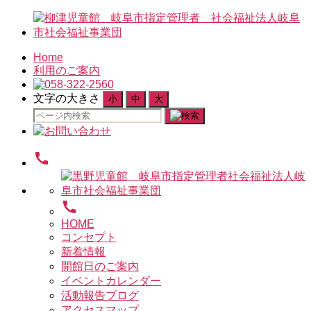
Home
利用のご案内
文字の大きさ
小
中
大
検
索
対
call
象:
call
HOME
コンセプト
新着情報
開館日のご案内
イベントカレンダー
活動報告ブログ
アクセスマップ