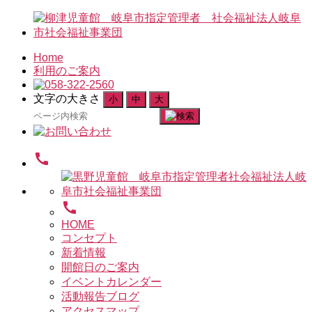
Home
利用のご案内
文字の大きさ
小
中
大
検
索
対
call
象:
call
HOME
コンセプト
新着情報
開館日のご案内
イベントカレンダー
活動報告ブログ
アクセスマップ