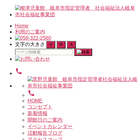
Home
利用のご案内
文字の大きさ
小
中
大
検
索
対
call
象:
call
HOME
コンセプト
新着情報
開館日のご案内
イベントカレンダー
活動報告ブログ
アクセスマップ