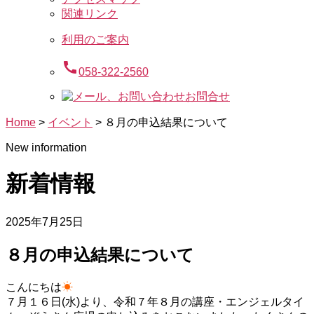
関連リンク
利用のご案内
call
058-322-2560
お問合せ
Home
>
イベント
>
８月の申込結果について
New information
新着情報
2025年7月25日
８月の申込結果について
こんにちは
☀
７月１６日(水)より、令和７年８月の講座・エンジェルタイ